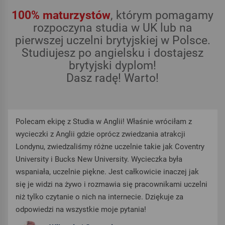
100% maturzystów
, którym pomagamy
rozpoczyna studia w UK lub na
pierwszej uczelni brytyjskiej w Polsce.
Studiujesz po angielsku i dostajesz
brytyjski dyplom!
Dasz radę! Warto!
olecam ekipę z Studia w Anglii! Właśnie wróciłam z
Serde
ycieczki z Anglii gdzie oprócz zwiedzania atrakcji
Angli
ondynu, zwiedzaliśmy różne uczelnie takie jak Coventry
podję
niversity i Bucks New University. Wycieczka była
rozwi
spaniała, uczelnie piękne. Jest całkowicie inaczej jak
ułatw
ię je widzi na żywo i rozmawia się pracownikami uczelni
Chcia
iż tylko czytanie o nich na internecie. Dziękuje za
oddan
dpowiedzi na wszystkie moje pytania!
super