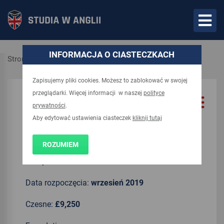
INFORMACJA O CIASTECZKACH
Strona główna
Kierunki
Zapisujemy pliki cookies. Możesz to zablokować w swojej
przeglądarki. Więcej informacji w naszej
polityce
UCAS code:
P303
prywatności
.
Aby edytować ustawienia ciasteczek
kliknij tutaj
Czas trwania:
3 years
ROZUMIEM
Kampus:
Main Site
Data rozpoczęcia:
wrzesień 2019
Czesne:
£9,250