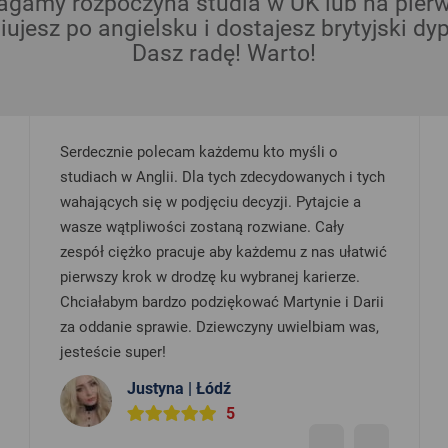
gamy rozpoczyna studia w UK lub na pierwsz
iujesz po angielsku i dostajesz brytyjski dy
Dasz radę! Warto!
każdemu kto myśli o
Dzięki tej agencji dostałem 
la tych zdecydowanych i tych
studia na kierunku Aerospac
jęciu decyzji. Pytajcie a
Engineering. Agencja zrobi 
ostaną rozwiane. Cały
swoim podopiecznym (nawet 
e aby każdemu z nas ułatwić
tarapaty tak jak ja :D). Wszys
zę ku wybranej karierze.
uprzejmi, wyluzowani, ale i j
odziękować Martynie i Darii
profesjonalni :) Pozostaje mi 
 Dziewczyny uwielbiam was,
agencje z całego serduszka!
Mikołaj | Coventry
 Łódź
5
5