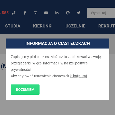
4 555
STUDIA
KIERUNKI
UCZELNIE
REKRUT
INFORMACJA O CIASTECZKACH
Zapisujemy pliki cookies. Możesz to zablokować w swojej
przeglądarki. Więcej informacji w naszej
polityce
 (MSC)
prywatności
.
Aby edytować ustawienia ciasteczek
kliknij tutaj
ROZUMIEM