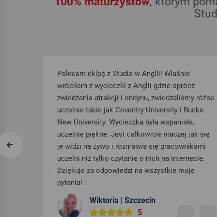
100% maturzystów
, którym poma
Stud
pę z Studia w Anglii! Właśnie
Serdecznie polecam 
ycieczki z Anglii gdzie oprócz
studiach w Anglii. D
atrakcji Londynu, zwiedzaliśmy różne
wahających się w pod
ie jak Coventry University i Bucks
wasze wątpliwości z
ity. Wycieczka była wspaniała,
zespół ciężko pracuj
kne. Jest całkowicie inaczej jak się
pierwszy krok w drod
 żywo i rozmawia się pracownikami
Chciałabym bardzo p
tylko czytanie o nich na internecie.
za oddanie sprawie.
 odpowiedzi na wszystkie moje
jesteście super!
Justyna |
ktoria | Szczecin
5