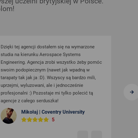
ej uczelni brytyjskiej w Polsce.
plom!
się na wymarzone
Świetna ekipa, wszyscy niezwykle pom
e Systems
widać, że naprawdę chcą pomóc, rozja
wszystko żeby pomóc
sytuację. Odpowiadają na wszelkie, n
jak wpadną w
najgłupsze pytania
, organizują spot
cy są bardzo mili,
wycieczki, webinary. Wszystko, by każ
ednocześnie
zainteresowany otrzymał całą niezbęd
tylko polecić tą
Polecam!
Zuzia | Szczecin
 University
5