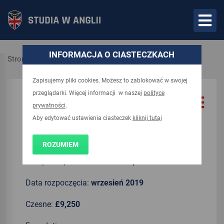
INFORMACJA O CIASTECZKACH
Strona główna
Kierunki
Zapisujemy pliki cookies. Możesz to zablokować w swojej
przeglądarki. Więcej informacji w naszej
polityce
UCAS code:
D312
prywatności
.
Aby edytować ustawienia ciasteczek
kliknij tutaj
Czas trwania:
3 years
ROZUMIEM
Kampus:
3;Brackenhurst Campus
Data rozpoczęcia:
wrzesień 2019
Czesne:
£9,250