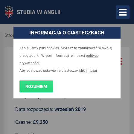
INFORMACJA O CIASTECZKACH
Strona główna
Kierunki
Zapisujemy pliki cookies. Możesz to zablokować w swojej
przeglądarki. Więcej informacji w naszej
polityce
UCAS code:
RV41
prywatności
.
Aby edytować ustawienia ciasteczek
kliknij tutaj
Czas trwania:
4 years
ROZUMIEM
Kampus:
2;Clifton Campus
Data rozpoczęcia:
wrzesień 2019
Czesne:
£9,250