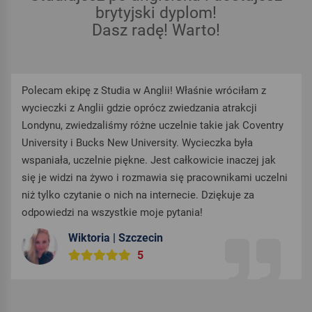
brytyjski dyplom!
Dasz radę! Warto!
am z
Serdecznie polecam każdemu kto myśli o studiach w
ji
Anglii. Dla tych zdecydowanych i tych wahających się
oventry
podjęciu decyzji. Pytajcie a wasze wątpliwości zosta
a
rozwiane. Cały zespół ciężko pracuje aby każdemu z 
ej jak
ułatwić pierwszy krok w drodzę ku wybranej karierze.
 uczelni
Chciałabym bardzo podziękować Martynie i Darii za
a
oddanie sprawie. Dziewczyny uwielbiam was, jesteści
super!
Justyna | Łódź
5