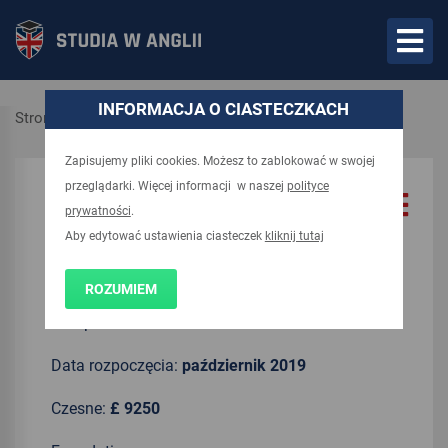
INFORMACJA O CIASTECZKACH
Strona główna
Kierunki
Zapisujemy pliki cookies. Możesz to zablokować w swojej
przeglądarki. Więcej informacji w naszej
polityce
UCAS code:
QQ67
prywatności
.
Aby edytować ustawienia ciasteczek
kliknij tutaj
Czas trwania:
3 lata
ROZUMIEM
Kampus:
Data rozpoczęcia:
październik 2019
Czesne:
£ 9250