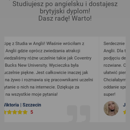
Studiujesz po angielsku i dostajesz
brytyjski dyplom!
Dasz radę! Warto!
Serdecznie polecam każdemu kto myśli o studiach w
Anglii. Dla tych zdecydowanych i tych wahających się w
try
podjęciu decyzji. Pytajcie a wasze wątpliwości zostaną
rozwiane. Cały zespół ciężko pracuje aby każdemu z nas
ak
ułatwić pierwszy krok w drodzę ku wybranej karierze.
elni
Chciałabym bardzo podziękować Martynie i Darii za
oddanie sprawie. Dziewczyny uwielbiam was, jesteście
super!
Justyna | Łódź
5